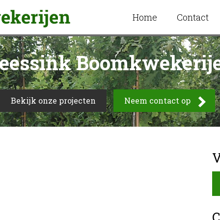
Home
Contact
eessink Boomkwekerij
Bekijk onze projecten
Neem contact op
V
C